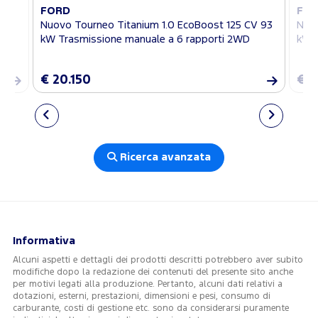
FORD
FO
3
Nuovo Tourneo Titanium 1.0 EcoBoost 125 CV 93
Nuov
kW Trasmissione manuale a 6 rapporti 2WD
kW T
€ 20.150
€ 2
Ricerca avanzata
Informativa
Alcuni aspetti e dettagli dei prodotti descritti potrebbero aver subito
modifiche dopo la redazione dei contenuti del presente sito anche
per motivi legati alla produzione. Pertanto, alcuni dati relativi a
dotazioni, esterni, prestazioni, dimensioni e pesi, consumo di
carburante, costi di gestione etc. sono da considerarsi puramente