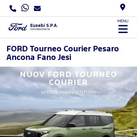
MENU
Eusebi S.P.A.
Concessionaria
FORD
Tourneo Courier Pesaro
Ancona Fano Jesi
NUOV FORD
TOURNEO
COURIER
SPAZIO ALL’AVVENTURA