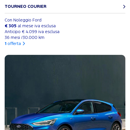
TOURNEO COURIER
Con Noleggio Ford
€ 305
al mese iva esclusa
Anticipo € 4.099 iva esclusa
36 mesi /30.000 km
1
offerta