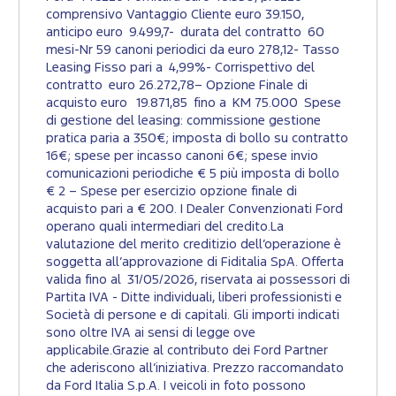
comprensivo Vantaggio Cliente euro 39.150,
anticipo euro 9.499,7- durata del contratto 60
mesi-Nr 59 canoni periodici da euro 278,12- Tasso
Leasing Fisso pari a 4,99%- Corrispettivo del
contratto euro 26.272,78– Opzione Finale di
acquisto euro 19.871,85 fino a KM 75.000 Spese
di gestione del leasing: commissione gestione
pratica paria a 350€; imposta di bollo su contratto
16€; spese per incasso canoni 6€; spese invio
comunicazioni periodiche € 5 più imposta di bollo
€ 2 – Spese per esercizio opzione finale di
acquisto pari a € 200. I Dealer Convenzionati Ford
operano quali intermediari del credito.La
valutazione del merito creditizio dell’operazione è
soggetta all’approvazione di Fiditalia SpA. Offerta
valida fino al 31/05/2026, riservata ai possessori di
Partita IVA - Ditte individuali, liberi professionisti e
Società di persone e di capitali. Gli importi indicati
sono oltre IVA ai sensi di legge ove
applicabile.Grazie al contributo dei Ford Partner
che aderiscono all’iniziativa. Prezzo raccomandato
da Ford Italia S.p.A. I veicoli in foto possono