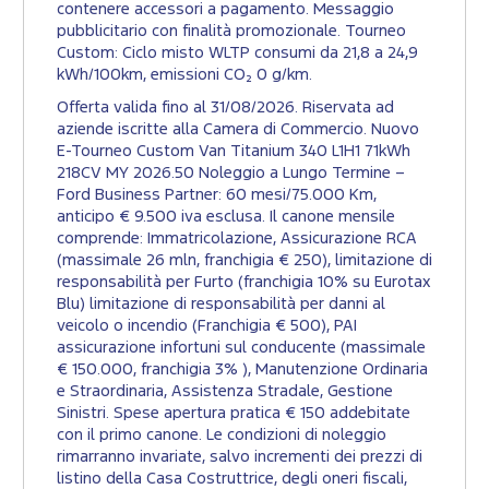
contenere accessori a pagamento. Messaggio
pubblicitario con finalità promozionale. Tourneo
Custom: Ciclo misto WLTP consumi da 21,8 a 24,9
kWh/100km, emissioni CO₂ 0 g/km.
Offerta valida fino al 31/08/2026. Riservata ad
aziende iscritte alla Camera di Commercio. Nuovo
E-Tourneo Custom Van Titanium 340 L1H1 71kWh
218CV MY 2026.50 Noleggio a Lungo Termine –
Ford Business Partner: 60 mesi/75.000 Km,
anticipo € 9.500 iva esclusa. Il canone mensile
comprende: Immatricolazione, Assicurazione RCA
(massimale 26 mln, franchigia € 250), limitazione di
responsabilità per Furto (franchigia 10% su Eurotax
Blu) limitazione di responsabilità per danni al
veicolo o incendio (Franchigia € 500), PAI
assicurazione infortuni sul conducente (massimale
€ 150.000, franchigia 3% ), Manutenzione Ordinaria
e Straordinaria, Assistenza Stradale, Gestione
Sinistri. Spese apertura pratica € 150 addebitate
con il primo canone. Le condizioni di noleggio
rimarranno invariate, salvo incrementi dei prezzi di
listino della Casa Costruttrice, degli oneri fiscali,