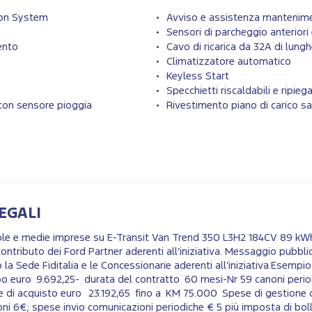
ion System
Avviso e assistenza mantenime
Sensori di parcheggio anteriori 
mento
Cavo di ricarica da 32A di lun
Climatizzatore automatico
Keyless Start
Specchietti riscaldabili e ripiega
 con sensore pioggia
Rivestimento piano di carico 
EGALI
ccole e medie imprese su E-Transit Van Trend 350 L3H2 184CV 89 k
ontributo dei Ford Partner aderenti all’iniziativa. Messaggio pubblic
 la Sede Fiditalia e le Concessionarie aderenti all’iniziativa.Esempi
po euro 9.692,25- durata del contratto 60 mesi-Nr 59 canoni perio
le di acquisto euro 23.192,65 fino a KM 75.000 Spese di gestione 
i 6€; spese invio comunicazioni periodiche € 5 più imposta di boll