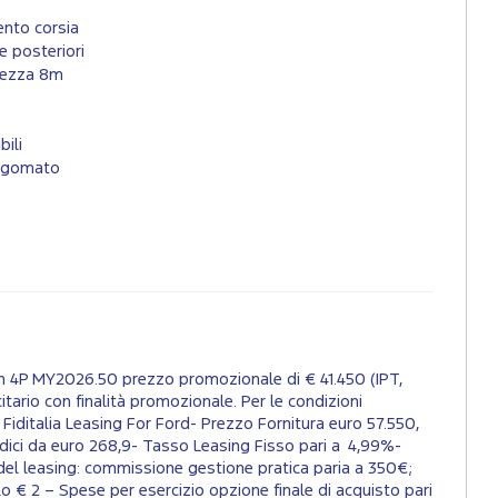
nto corsia
e posteriori
ghezza 8m
bili
sagomato
Wh 4P MY2026.50 prezzo promozionale di € 41.450 (IPT,
itario con finalità promozionale. Per le condizioni
o Fiditalia Leasing For Ford- Prezzo Fornitura euro 57.550,
dici da euro 268,9- Tasso Leasing Fisso pari a 4,99%-
del leasing: commissione gestione pratica paria a 350€;
o € 2 – Spese per esercizio opzione finale di acquisto pari