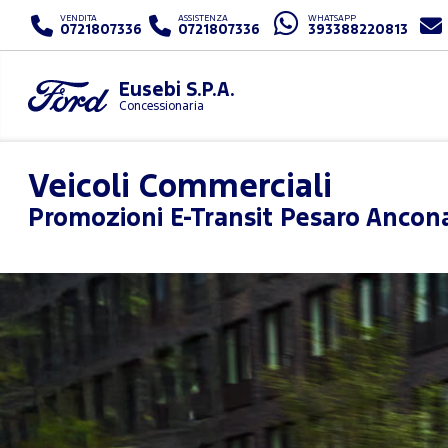
VENDITA
ASSISTENZA
WHATSAPP
0721807336
0721807336
393388220813
Eusebi S.P.A.
Concessionaria
Veicoli Commerciali
Promozioni
E-Transit Pesaro Ancon