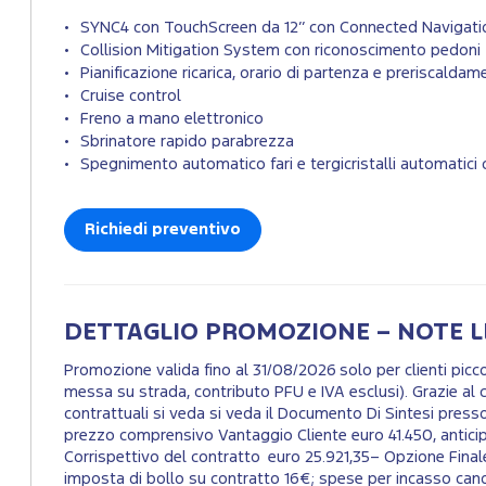
SYNC4 con TouchScreen da 12’’ con Connected Navigat
Collision Mitigation System con riconoscimento pedoni
Pianificazione ricarica, orario di partenza e preriscalda
Cruise control
Freno a mano elettronico
Sbrinatore rapido parabrezza
Spegnimento automatico fari e tergicristalli automatici
Richiedi preventivo
DETTAGLIO PROMOZIONE – NOTE L
Promozione valida fino al 31/08/2026 solo per clienti pi
messa su strada, contributo PFU e IVA esclusi). Grazie al c
contrattuali si veda si veda il Documento Di Sintesi presso
prezzo comprensivo Vantaggio Cliente euro 41.450, antici
Corrispettivo del contratto euro 25.921,35– Opzione Fina
imposta di bollo su contratto 16€; spese per incasso canon