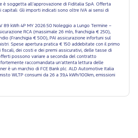
e è soggetta all’approvazione di Fiditalia SpA. Offerta
capitali. Gli importi indicati sono oltre IVA ai sensi di
184CV 89 kWh 4P MY 2026.50 Noleggio a Lungo Termine –
sicurazione RCA (massimale 26 mln, franchigia € 250),
ndio (Franchigia € 500), PAI assicurazione infortuni sul
stri. Spese apertura pratica € 150 addebitate con il primo
iscali, dei costi e dei premi assicurativi, delle tasse di
 offerti possono variare a seconda del contratto
ne è fortemente raccomandata un’attenta lettura delle
tner è un marchio di FCE Bank plc. ALD Automotive Italia
lo misto WLTP consumi da 26 a 39,4 kWh/100km, emissioni