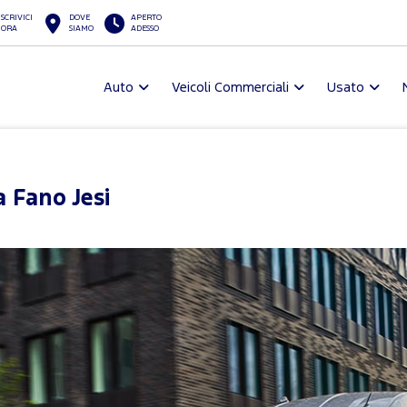
SCRIVICI
DOVE
APERTO
ORA
SIAMO
ADESSO
Auto
Veicoli Commerciali
Usato
a Fano Jesi