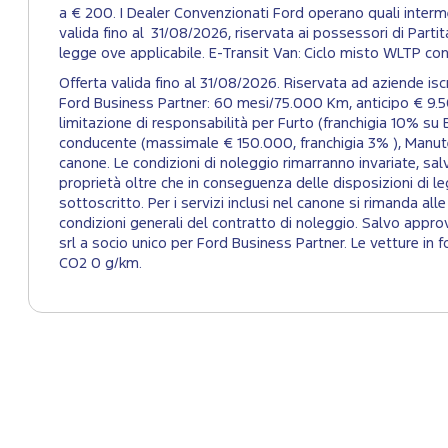
a € 200. I Dealer Convenzionati Ford operano quali intermed
valida fino al 31/08/2026, riservata ai possessori di Partita 
legge ove applicabile. E-Transit Van: Ciclo misto WLTP c
Offerta valida fino al 31/08/2026. Riservata ad aziende 
Ford Business Partner: 60 mesi/75.000 Km, anticipo € 9.5
limitazione di responsabilità per Furto (franchigia 10% su E
conducente (massimale € 150.000, franchigia 3% ), Manuten
canone. Le condizioni di noleggio rimarranno invariate, salvo
proprietà oltre che in conseguenza delle disposizioni di le
sottoscritto. Per i servizi inclusi nel canone si rimanda al
condizioni generali del contratto di noleggio. Salvo appro
srl a socio unico per Ford Business Partner. Le vetture i
CO2 0 g/km.