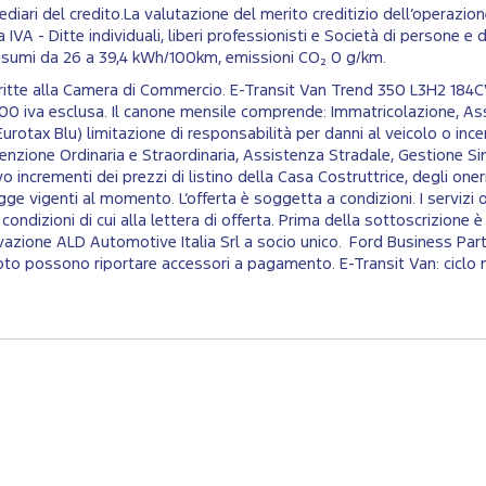
iari del credito.La valutazione del merito creditizio dell’operazion
IVA - Ditte individuali, liberi professionisti e Società di persone e di 
onsumi da 26 a 39,4 kWh/100km, emissioni CO₂ 0 g/km.​
iscritte alla Camera di Commercio. E-Transit Van Trend 350 L3H2 
00 iva esclusa. Il canone mensile comprende: Immatricolazione, As
urotax Blu) limitazione di responsabilità per danni al veicolo o ince
zione Ordinaria e Straordinaria, Assistenza Stradale, Gestione Sini
 incrementi dei prezzi di listino della Casa Costruttrice, degli oneri f
gge vigenti al momento. L’offerta è soggetta a condizioni. I servizi
le condizioni di cui alla lettera di offerta. Prima della sottoscrizio
vazione ALD Automotive Italia Srl a socio unico. Ford Business Par
n foto possono riportare accessori a pagamento. E-Transit Van: cic