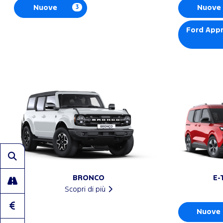
Nuove
3
Nuove
Ford App
BRONCO
E-
Scopri di più
Nuove