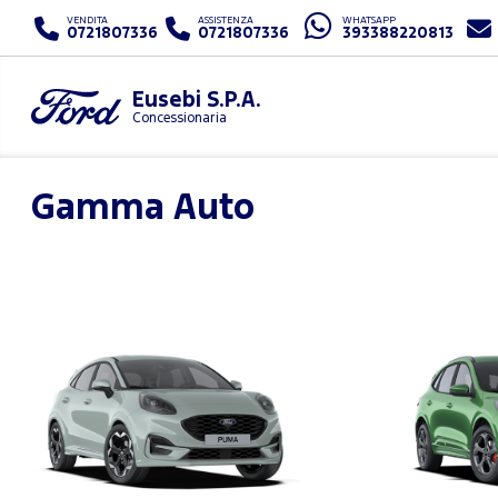
VENDITA
ASSISTENZA
WHATSAPP
0721807336
0721807336
393388220813
Eusebi S.P.A.
Concessionaria
Gamma Auto