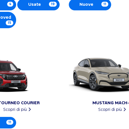
4
Usate
19
Nuove
11
roved
15
TOURNEO COURIER
MUSTANG MACH-
Scopri di più
Scopri di più
11